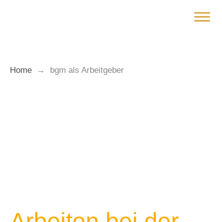
Zum
Inhalt
springen
Home
→
bgm als Arbeitgeber
Arbeiten bei der