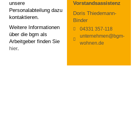
unsere
Vorstandsassistenz
Personalabteilung dazu
Doris Thiedemann-
kontaktieren.
Binder
Weitere Informationen
04331 357-118
über die bgm als
unternehmen@bgm-
Arbeitgeber finden Sie
wohnen.de
hier
.