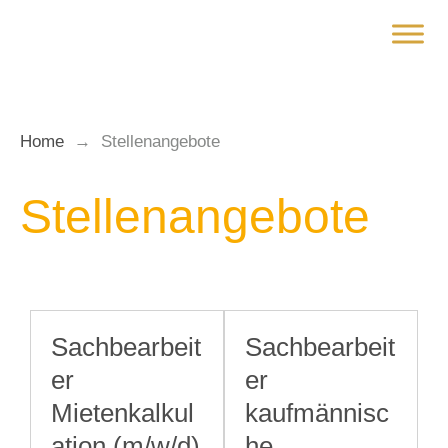
Zum
Inhalt
springen
Home
→
Stellenangebote
Stellenangebote
Sachbearbeit
Sachbearbeit
er
er
Mietenkalkul
kaufmännisc
ation (m/w/d)
he