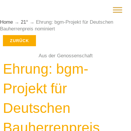
Zum
Inhalt
springen
Home
→
21°
→
Ehrung: bgm-Projekt für Deutschen
Bauherrenpreis nominiert
ZURÜCK
Aus der Genossenschaft
Ehrung: bgm-
Projekt für
Deutschen
Bauherrenpreis