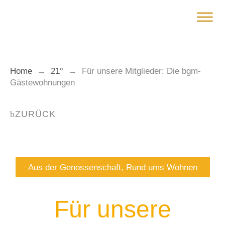
Zum
Inhalt
springen
Home
→
21°
→
Für unsere Mitglieder: Die bgm-
Gästewohnungen
ZURÜCK
Aus der Genossenschaft
,
Rund ums Wohnen
Für unsere