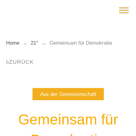
Zum
Inhalt
springen
Home
→
21°
→
Gemeinsam für Demokratie
ZURÜCK
Aus der Genossenschaft
Gemeinsam für