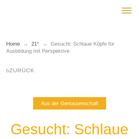
Zum
Inhalt
springen
Home
→
21°
→
Gesucht: Schlaue Köpfe für
Ausbildung mit Perspektive
ZURÜCK
Aus der Genossenschaft
Gesucht: Schlaue