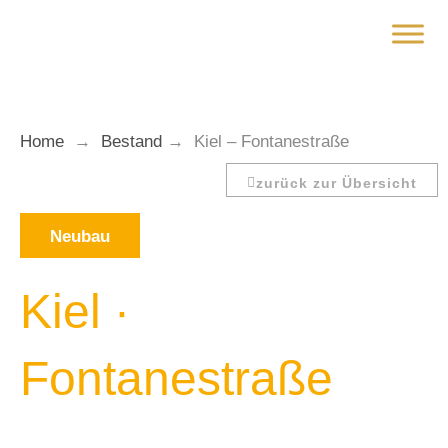
Zum
Inhalt
springen
Home
→
Bestand
→
Kiel – Fontanestraße
zurück zur Übersicht
Neubau
Kiel
·
Fontanestraße