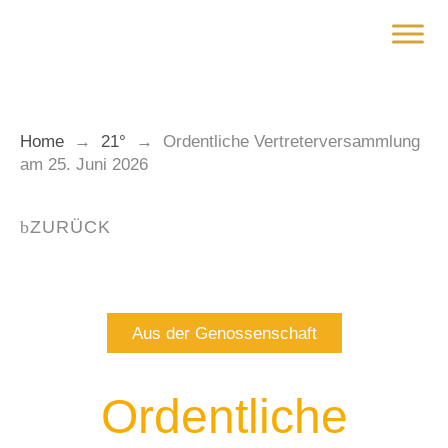
Zum
Inhalt
springen
Home
→
21°
→
Ordentliche Vertreterversammlung
am 25. Juni 2026
ZURÜCK
Aus der Genossenschaft
Ordentliche