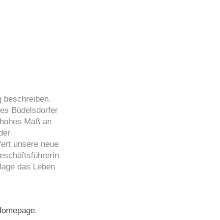
g beschreiben.
es Büdelsdorfer
n hohes Maß an
der
fert unsere neue
eschäftsführerin
lage das Leben
Homepage
.