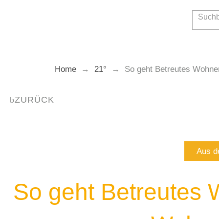
Zum
Inhalt
springen
Home
→
21°
→
So geht Betreutes Wohne
ZURÜCK
Aus d
So geht Betreutes 