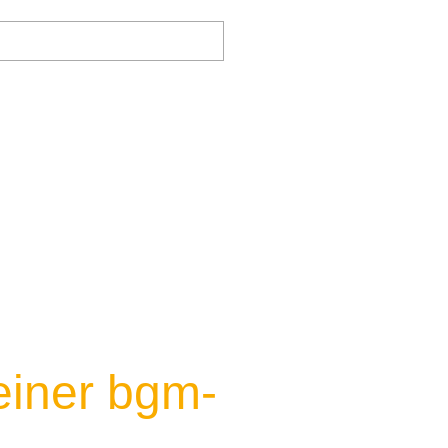
Search
SERVICE
bgm
einer bgm-