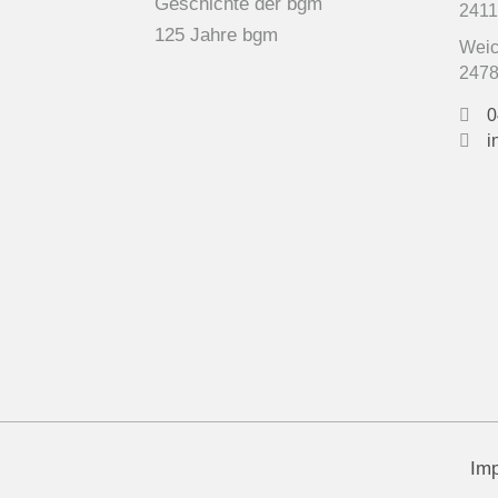
Geschichte der bgm
2411
125 Jahre bgm
Weic
2478
0
i
Im