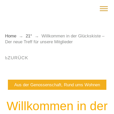
Zum
Inhalt
springen
Home
→
21°
→
Willkommen in der Glückskiste –
Der neue Treff für unsere Mitglieder
ZURÜCK
Aus der Genossenschaft
,
Rund ums Wohnen
Willkommen in der