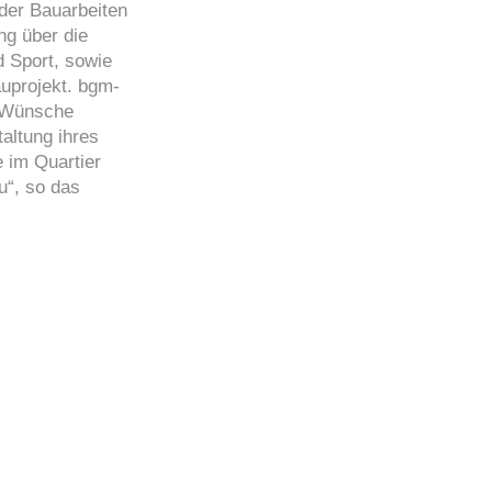
der Bauarbeiten
ng über die
d Sport, sowie
auprojekt. bgm-
d Wünsche
altung ihres
e im Quartier
u“, so das