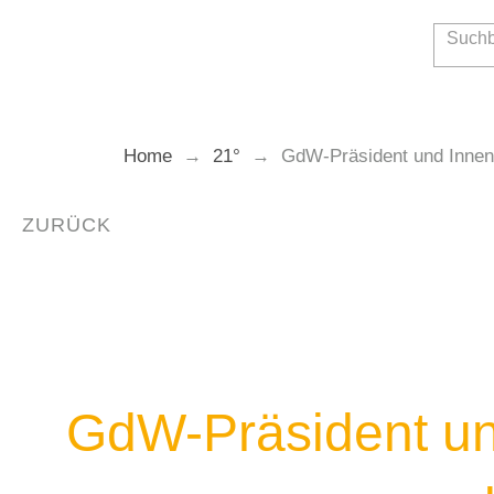
Zum
Inhalt
springen
Home
→
21°
→
GdW-Präsident und Innen
ZURÜCK
GdW-Präsident und