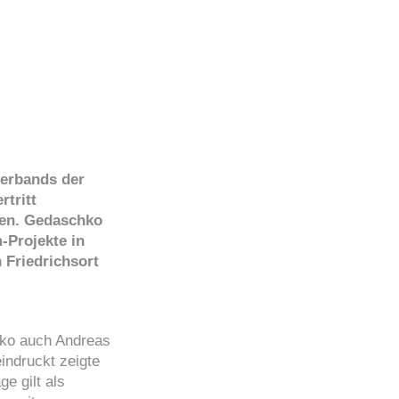
verbands der
tritt
gen. Gedaschko
-Projekte in
 Friedrichsort
hko auch Andreas
ndruckt zeigte
e gilt als