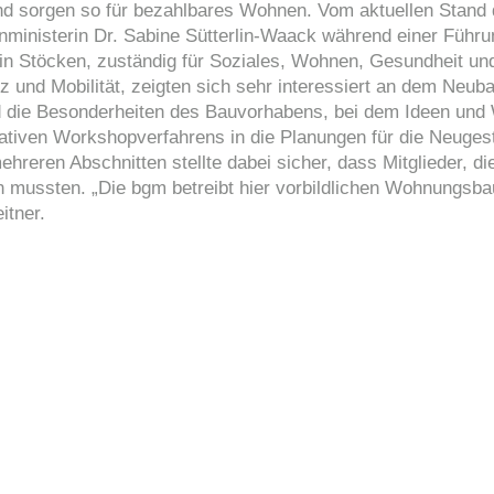
und sorgen so für bezahlbares Wohnen. Vom aktuellen Stand 
ministerin Dr. Sabine Sütterlin-Waack während einer Führu
rwin Stöcken, zuständig für Soziales, Wohnen, Gesundheit un
z und Mobilität, zeigten sich sehr interessiert an dem Neub
nd die Besonderheiten des Bauvorhabens, bei dem Ideen un
tiven Workshopverfahrens in die Planungen für die Neugest
hreren Abschnitten stellte dabei sicher, dass Mitglieder, di
n mussten. „Die bgm betreibt hier vorbildlichen Wohnungsba
itner.