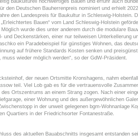
zeitig baukulturell hochwertiges Bauen und erfuhr auch bund
r den Deutschen Bauherrenpreis nominiert und erhielt 2022
hre den Landespreis für Baukultur in Schleswig-Holstein. D
rleichtertes Bauen“ vom Land Schleswig-Holstein geförde
 Möglich wurde dies unter anderem durch die modulare Bauw
- und Deckenstärken, einer nur teilweisen Unterkellerung 
aschko ein Paradebeispiel für günstiges Wohnen, das deuts
sinnung auf frühere Standards Kosten senken und preisgünst
, muss wieder möglich werden“, so der GdW-Präsident.
ksteinhof, der neuen Ortsmitte Kronshagens, nahm ebenfal
ssow teil. Viel Lob gab es für die vertrauensvolle Zusamme
g des Ortszentrums an einem Strang zogen. Nach einer ein
Tiefgarage, einer Wohnung und des außergewöhnlichen Galer
wischenstopp in der unweit gelegenen bgm-Wohnanlage Kop
en Quartiers in der Friedrichsorter Fontanestraße.
hluss des aktuellen Bauabschnitts insgesamt entstanden se