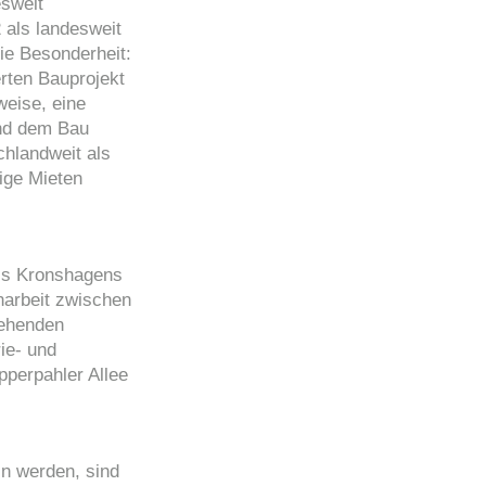
esweit
 als landesweit
ie Besonderheit:
rten Bauprojekt
eise, eine
und dem Bau
chlandweit als
ige Mieten
ls Kronshagens
narbeit zwischen
gehenden
ie- und
perpahler Allee
in werden, sind