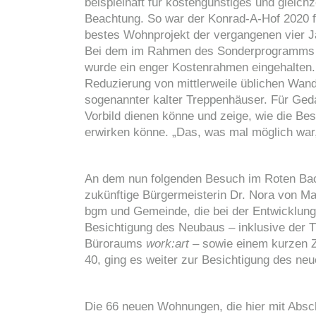
beispielhaft für kostengünstiges und gleich
Beachtung. So war der Konrad-A-Hof 2020 fü
bestes Wohnprojekt der vergangenen vier Ja
Bei dem im Rahmen des Sonderprogramms „E
wurde ein enger Kostenrahmen eingehalten.
Reduzierung von mittlerweile üblichen Wand
sogenannter kalter Treppenhäuser. Für Ged
Vorbild dienen könne und zeige, wie die Be
erwirken könne. „Das, was mal möglich war
An dem nun folgenden Besuch im Roten Bac
zukünftige Bürgermeisterin Dr. Nora von Ma
bgm und Gemeinde, die bei der Entwicklun
Besichtigung des Neubaus – inklusive der 
Büroraums
work:art
– sowie einem kurzen Z
40, ging es weiter zur Besichtigung des neu
Die 66 neuen Wohnungen, die hier mit Absc