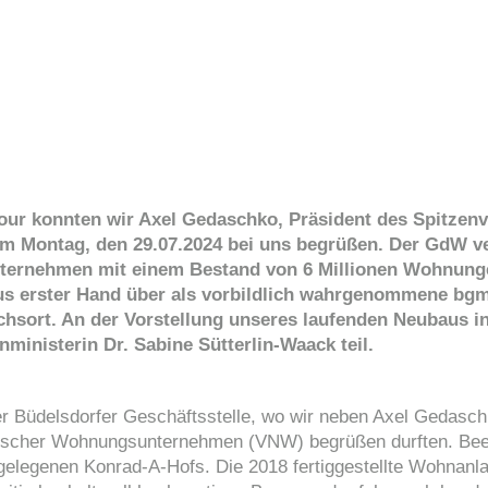
ur konnten wir Axel Gedaschko, Präsident des Spitzen
 Montag, den 29.07.2024 bei uns begrüßen. Der GdW ver
ternehmen mit einem Bestand von 6 Millionen Wohnun
aus erster Hand über als vorbildlich wahrgenommene bgm
chsort. An der Vorstellung unseres laufenden Neubaus in
ministerin Dr. Sabine Sütterlin-Waack teil.
er Büdelsdorfer Geschäftsstelle, wo wir neben Axel Gedasc
utscher Wohnungsunternehmen (VNW) begrüßen durften. Beei
egenen Konrad-A-Hofs. Die 2018 fertiggestellte Wohnanlag