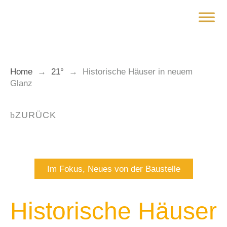
Zum
Inhalt
springen
Home
→
21°
→
Historische Häuser in neuem
Glanz
ZURÜCK
Im Fokus
,
Neues von der Baustelle
Historische Häuser