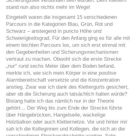
Sicherungsseil verbunden sein würden. Dem Klettern
stand nun also nichts mehr im Wege!
Eingeteilt waren die insgesamt 15 verschiedenen
Parcours in die Kategorien Blau, Grün, Rot und
Schwarz – ansteigend in puncto Höhe und
Schwierigkeitsgrad. Für den Anfang ging es für alle mit
einem leichten Parcours los, um sich erst einmal mit
den Gegebenheiten und Sicherungsmechanismen
vertraut zu machen. Obwohl sich die erste Strecke
„nur“ rund sechs Meter über dem Boden befand,
merkte ich, wie sich mein Körper in eine positive
Alarmbereitschaft versetzte und die Konzentration
anstieg. Zwar war ich dank des Klettergurts gesichert,
aber ob die Sicherung auch tatsächlich halten würde?
Bislang hatte ich das nämlich nur in der Theorie
gehört… Der Weg bis zum Ende der Strecke führte
über Hängebrücken, Hangelseile, wackelige
Holzbalken oder auch Kletternetze. Vor und hinter mir
sah ich die Kolleginnen und Kollegen, die sich an die
verschiedenen Streckenabschnitte wagten. Sehr