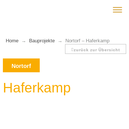
Zum
Inhalt
springen
Home
→
Bauprojekte
→
Nortorf – Haferkamp
zurück zur Übersicht
Nortorf
Haferkamp