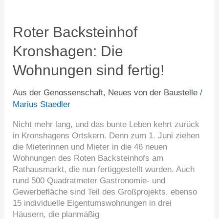
Roter
Backsteinhof
Kronshagen:
Roter Backsteinhof
Die
Kronshagen: Die
Wohnungen
sind
Wohnungen sind fertig!
fertig!
Aus der Genossenschaft
,
Neues von der Baustelle
/
Marius Staedler
Nicht mehr lang, und das bunte Leben kehrt zurück
in Kronshagens Ortskern. Denn zum 1. Juni ziehen
die Mieterinnen und Mieter in die 46 neuen
Wohnungen des Roten Backsteinhofs am
Rathausmarkt, die nun fertiggestellt wurden. Auch
rund 500 Quadratmeter Gastronomie- und
Gewerbefläche sind Teil des Großprojekts, ebenso
15 individuelle Eigentumswohnungen in drei
Häusern, die planmäßig