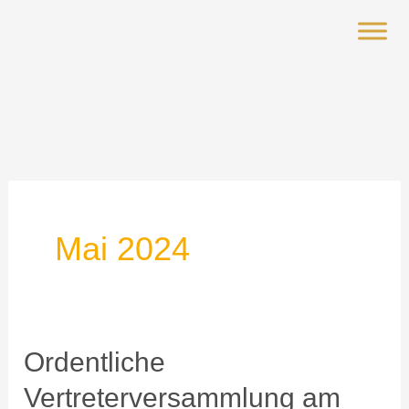
Zum
Inhalt
springen
Mai 2024
Ordentliche
Ordentliche
Vertreterversammlung
Vertreterversammlung am
am