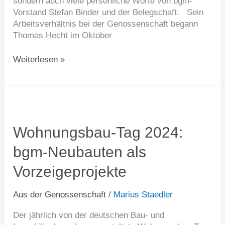
sondern auch viele persönliche Worte von bgm-
Vorstand Stefan Binder und der Belegschaft. Sein
Arbeitsverhältnis bei der Genossenschaft begann
Thomas Hecht im Oktober
Weiterlesen »
Wohnungsbau-
Tag
2024:
Wohnungsbau-Tag 2024:
bgm-
bgm-Neubauten als
Neubauten
als
Vorzeigeprojekte
Vorzeigeprojekte
Aus der Genossenschaft
/
Marius Staedler
Der jährlich von der deutschen Bau- und