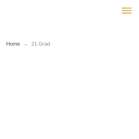
Zum
Inhalt
springen
Home
→
21 Grad