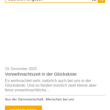
S
S
S
S
S
S
S
S
S
S
S
S
S
S
e
e
e
e
e
e
e
e
e
e
e
e
e
e
i
i
i
i
i
i
i
i
i
i
i
i
i
i
t
t
t
t
t
t
t
t
t
t
t
t
t
t
e
e
e
e
e
e
e
e
e
e
e
e
e
e
19. Dezember 2025
Vorweihnachtszeit in der Glückskiste
Es weihnachtet sehr, natürlich auch bei uns in der
Glückskiste. Und so fanden kürzlich zwei kleine aber
feine vorweihnachtliche...
Aus der Genossenschaft
,
Menschen bei uns