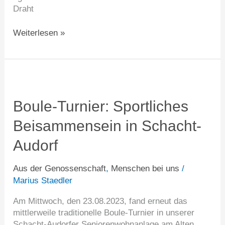
Draht
Weiterlesen »
Boule-
Turnier:
Sportliches
Boule-Turnier: Sportliches
Beisammensein
Beisammensein in Schacht-
in
Schacht-
Audorf
Audorf
Aus der Genossenschaft
,
Menschen bei uns
/
Marius Staedler
Am Mittwoch, den 23.08.2023, fand erneut das
mittlerweile traditionelle Boule-Turnier in unserer
Schacht-Audorfer Seniorenwohnanlage am Alten