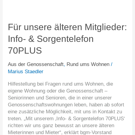
Für
unsere
älteren
Für unsere älteren Mitglieder:
Mitglieder:
Info- & Sorgentelefon
Info-
&
70PLUS
Sorgentelefon
70PLUS
Aus der Genossenschaft
,
Rund ums Wohnen
/
Marius Staedler
Hilfestellung bei Fragen rund ums Wohnen, die
eigene Wohnung oder die Genossenschaft –
Seniorinnen und Senioren, die in einer unserer
Genossenschaftswohnungen leben, haben ab sofort
eine zusätzliche Möglichkeit, mit uns in Kontakt zu
treten. „Mit unserem ‚Info- & Sorgentelefon 70PLUS‘
richten wir uns ganz bewusst an unsere älteren
Mieterinnen und Mieter“, erklärt bgm-Vorstand