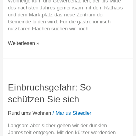
Wohneigentum und Gewerbeflächen, der bis Mitte
des nächsten Jahres gemeinsam mit dem Rathaus
und dem Marktplatz das neue Zentrum der
Gemeinde bilden wird. Für die gastronomisch
nutzbaren Flächen suchen wir noch
Weiterlesen »
Einbruchsgefahr:
So
schützen
Einbruchsgefahr: So
Sie
schützen Sie sich
sich
Rund ums Wohnen
/
Marius Staedler
Langsam aber sicher gehen wir der dunklen
Jahreszeit entgegen. Mit den kürzer werdenden