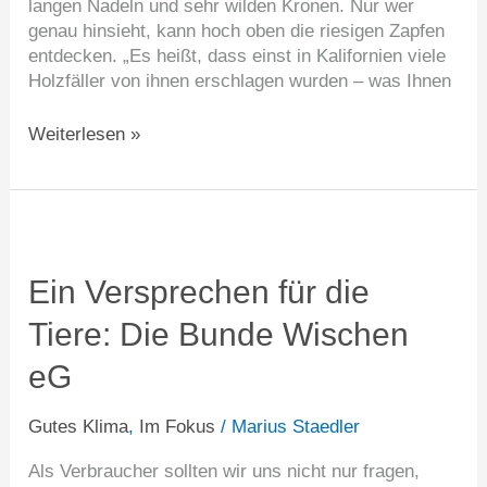
langen Nadeln und sehr wilden Kronen. Nur wer
genau hinsieht, kann hoch oben die riesigen Zapfen
entdecken. „Es heißt, dass einst in Kalifornien viele
Holzfäller von ihnen erschlagen wurden – was Ihnen
Weiterlesen »
Ein
Versprechen
für
Ein Versprechen für die
die
Tiere: Die Bunde Wischen
Tiere:
Die
eG
Bunde
Wischen
Gutes Klima
,
Im Fokus
/
Marius Staedler
eG
Als Verbraucher sollten wir uns nicht nur fragen,