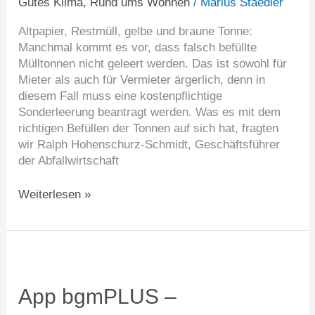
Gutes Klima
,
Rund ums Wohnen
/
Marius Staedler
Altpapier, Restmüll, gelbe und braune Tonne:
Manchmal kommt es vor, dass falsch befüllte
Mülltonnen nicht geleert werden. Das ist sowohl für
Mieter als auch für Vermieter ärgerlich, denn in
diesem Fall muss eine kostenpflichtige
Sonderleerung beantragt werden. Was es mit dem
richtigen Befüllen der Tonnen auf sich hat, fragten
wir Ralph Hohenschurz-Schmidt, Geschäftsführer
der Abfallwirtschaft
Weiterlesen »
App
bgmPLUS
–
App bgmPLUS –
Mitgliedergespräch