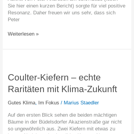
Sie hier einen kurzen Bericht) sorgte für viel positive
Resonanz. Daher freuen wir uns sehr, dass sich
Peter
Weiterlesen »
Coulter-
Kiefern
–
Coulter-Kiefern – echte
echte
Raritäten mit Klima-Zukunft
Raritäten
mit
Klima-
Gutes Klima
,
Im Fokus
/
Marius Staedler
Zukunft
Auf den ersten Blick sehen die beiden mächtigen
Bäume in der Büdelsdorfer Akazienstraße gar nicht
so ungewöhnlich aus. Zwei Kiefern mit etwas zu