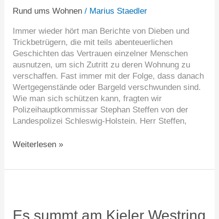
verhalten
Rund ums Wohnen
/
Marius Staedler
Sie
Immer wieder hört man Berichte von Dieben und
sich
Trickbetrügern, die mit teils abenteuerlichen
richtig
Geschichten das Vertrauen einzelner Menschen
ausnutzen, um sich Zutritt zu deren Wohnung zu
verschaffen. Fast immer mit der Folge, dass danach
Wertgegenstände oder Bargeld verschwunden sind.
Wie man sich schützen kann, fragten wir
Polizeihauptkommissar Stephan Steffen von der
Landespolizei Schleswig-Holstein. Herr Steffen,
Weiterlesen »
Es
summt
am
Es summt am Kieler Westring