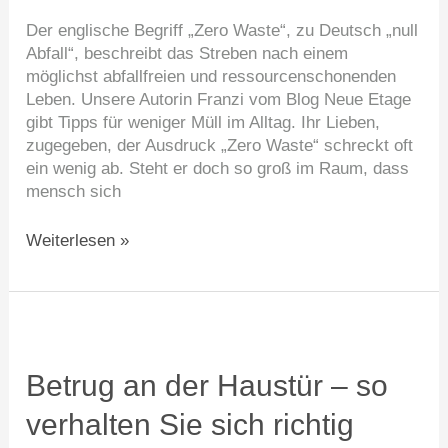
für
Der englische Begriff „Zero Waste“, zu Deutsch „null
Anfänger
Abfall“, beschreibt das Streben nach einem
möglichst abfallfreien und ressourcenschonenden
Leben. Unsere Autorin Franzi vom Blog Neue Etage
gibt Tipps für weniger Müll im Alltag. Ihr Lieben,
zugegeben, der Ausdruck „Zero Waste“ schreckt oft
ein wenig ab. Steht er doch so groß im Raum, dass
mensch sich
Weiterlesen »
Betrug
an
der
Betrug an der Haustür – so
Haustür
verhalten Sie sich richtig
–
so