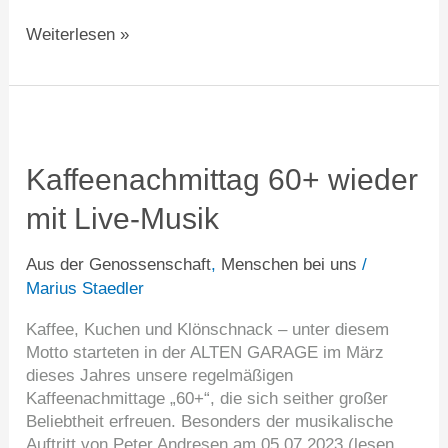
Weiterlesen »
Kaffeenachmittag
60+
wieder
Kaffeenachmittag 60+ wieder
mit
mit Live-Musik
Live-
Musik
Aus der Genossenschaft
,
Menschen bei uns
/
Marius Staedler
Kaffee, Kuchen und Klönschnack – unter diesem
Motto starteten in der ALTEN GARAGE im März
dieses Jahres unsere regelmäßigen
Kaffeenachmittage „60+“, die sich seither großer
Beliebtheit erfreuen. Besonders der musikalische
Auftritt von Peter Andresen am 05.07.2023 (lesen