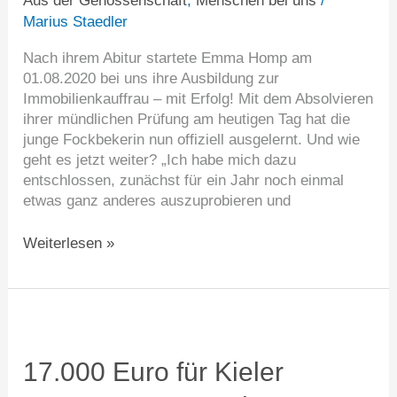
Aus der Genossenschaft
,
Menschen bei uns
/
Marius Staedler
Nach ihrem Abitur startete Emma Homp am
01.08.2020 bei uns ihre Ausbildung zur
Immobilienkauffrau – mit Erfolg! Mit dem Absolvieren
ihrer mündlichen Prüfung am heutigen Tag hat die
junge Fockbekerin nun offiziell ausgelernt. Und wie
geht es jetzt weiter? „Ich habe mich dazu
entschlossen, zunächst für ein Jahr noch einmal
etwas ganz anderes auszuprobieren und
Weiterlesen »
17.000
Euro
für
17.000 Euro für Kieler
Kieler