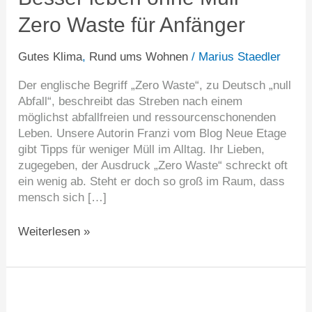
Müll
Zero Waste für Anfänger
–
Zero
Waste
Gutes Klima
,
Rund ums Wohnen
/
Marius Staedler
für
Der englische Begriff „Zero Waste“, zu Deutsch „null
Anfänger
Abfall“, beschreibt das Streben nach einem
möglichst abfallfreien und ressourcenschonenden
Leben. Unsere Autorin Franzi vom Blog Neue Etage
gibt Tipps für weniger Müll im Alltag. Ihr Lieben,
zugegeben, der Ausdruck „Zero Waste“ schreckt oft
ein wenig ab. Steht er doch so groß im Raum, dass
mensch sich […]
Weiterlesen »
Betrug
an